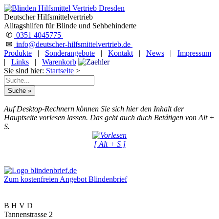
Deutscher Hilfsmittelvertrieb
Alltagshilfen für Blinde und Sehbehinderte
✆
0351 4045775
✉
info@deutscher-hilfsmittelvertrieb.de
Produkte
|
Sonderangebote
|
Kontakt
|
News
|
Impressum
|
Links
|
Warenkorb
Sie sind hier:
Startseite
>
Auf Desktop-Rechnern können Sie sich hier den Inhalt der
Hauptseite vorlesen lassen. Das geht auch duch Betätigen von Alt +
S.
[ Alt + S ]
Zum kostenfreien Angebot Blindenbrief
B H V D
Tannenstrasse 2