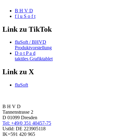
B H V D
f l u S o f t
Link zu TikTok
fluSoft / BHVD
Produktvorstellung
D o t P a d
taktiles Grafiktablet
Link zu X
fluSoft
B H V D
Tannenstrasse 2
D 01099 Dresden
Tel: +49/0 351 40457-75
UstId:
DE 223905118
IK=591 420 965