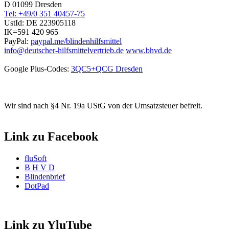
D 01099 Dresden
Tel: +49/0 351 40457-75
UstId:
DE 223905118
IK=591 420 965
PayPal:
paypal.me/blindenhilfsmittel
info@deutscher-hilfsmittelvertrieb.de
www.bhvd.de
Google Plus-Codes:
3QC5+QCG Dresden
Wir sind nach §4 Nr. 19a UStG von der Umsatzsteuer befreit.
Link zu Facebook
fluSoft
B H V D
Blindenbrief
DotPad
Link zu YluTube