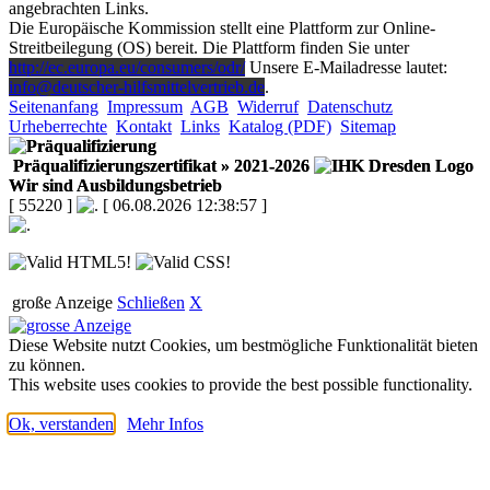
angebrachten Links.
Die Europäische Kommission stellt eine Plattform zur Online-
Streitbeilegung (OS) bereit. Die Plattform finden Sie unter
http://ec.europa.eu/consumers/odr/
Unsere E-Mailadresse lautet:
info@deutscher-hilfsmittelvertrieb.de
.
Seitenanfang
Impressum
AGB
Widerruf
Datenschutz
Urheberrechte
Kontakt
Links
Katalog (PDF)
Sitemap
Präqualifizierungszertifikat
» 2021-2026
Wir sind Ausbildungsbetrieb
[ 55220 ]
[ 06.08.2026 12:38:57 ]
große Anzeige
Schließen
X
Diese Website nutzt Cookies, um bestmögliche Funktionalität bieten
zu können.
This website uses cookies to provide the best possible functionality.
Ok, verstanden
Mehr Infos