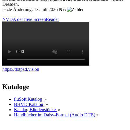
Dresden,
letzte Änderung: 13. Juli 2026
Nr:
NVDA der freie ScreenReader
https://dotpad.vision
Kataloge
fluSoft Katalog
»
BHVD Katalog
»
Katalog Blindenstöcke
»
Handbücher im Daisy-Format (Audio DTB)
»