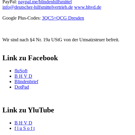
PayPal:
paypal.me/blindenhilfsmittel
info@deutscher-hilfsmittelvertrieb.de
www.bhvd.de
Google Plus-Codes:
3QC5+QCG Dresden
Wir sind nach §4 Nr. 19a UStG von der Umsatzsteuer befreit.
Link zu Facebook
fluSoft
B H V D
Blindenbrief
DotPad
Link zu YluTube
B H V D
f l u S o f t