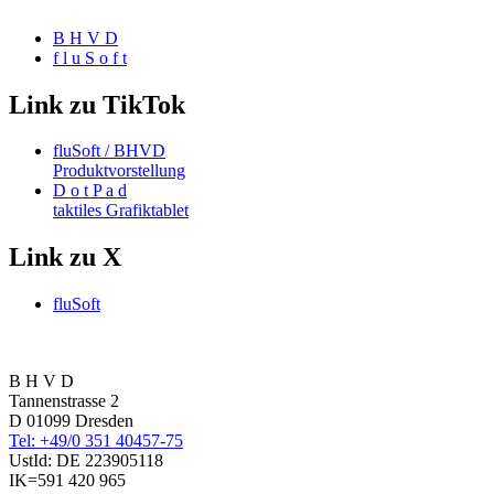
B H V D
f l u S o f t
Link zu TikTok
fluSoft / BHVD
Produktvorstellung
D o t P a d
taktiles Grafiktablet
Link zu X
fluSoft
B H V D
Tannenstrasse 2
D 01099 Dresden
Tel: +49/0 351 40457-75
UstId:
DE 223905118
IK=591 420 965