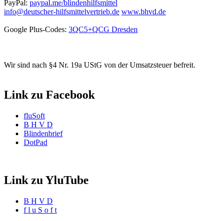
PayPal:
paypal.me/blindenhilfsmittel
info@deutscher-hilfsmittelvertrieb.de
www.bhvd.de
Google Plus-Codes:
3QC5+QCG Dresden
Wir sind nach §4 Nr. 19a UStG von der Umsatzsteuer befreit.
Link zu Facebook
fluSoft
B H V D
Blindenbrief
DotPad
Link zu YluTube
B H V D
f l u S o f t