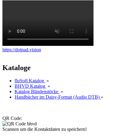
https://dotpad.vision
Kataloge
fluSoft Katalog
»
BHVD Katalog
»
Katalog Blindenstöcke
»
Handbücher im Daisy-Format (Audio DTB)
»
QR Code:
Scannen um die Kontaktdaten zu speichern!