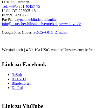
D 01099 Dresden
Tel: +49/0 351 40457-75
UstId:
DE 223905118
IK=591 420 965
PayPal:
paypal.me/blindenhilfsmittel
info@deutscher-hilfsmittelvertrieb.de
www.bhvd.de
Google Plus-Codes:
3QC5+QCG Dresden
Wir sind nach §4 Nr. 19a UStG von der Umsatzsteuer befreit.
Link zu Facebook
fluSoft
B H V D
Blindenbrief
DotPad
Link zu YluTube