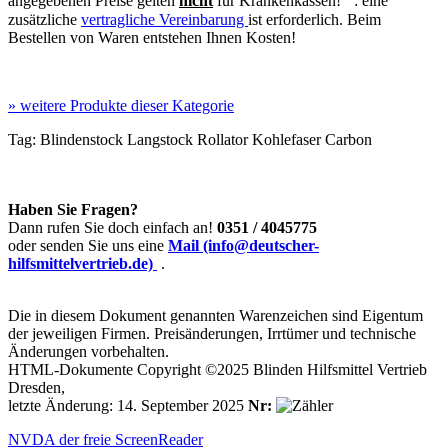
angegebenen Preise gelten
nicht
für Krankenkassen!
: eine
zusätzliche
vertragliche Vereinbarung
ist erforderlich. Beim
Bestellen von Waren entstehen Ihnen Kosten!
»
weitere Produkte dieser Kategorie
Tag:
Blindenstock
Langstock
Rollator
Kohlefaser
Carbon
Haben Sie Fragen?
Dann rufen Sie doch einfach an!
0351 / 4045775
oder senden Sie uns eine
Mail (info@deutscher-
hilfsmittelvertrieb.de)
.
Die in diesem Dokument genannten Warenzeichen sind Eigentum
der jeweiligen Firmen. Preisänderungen, Irrtümer und technische
Änderungen vorbehalten.
HTML-Dokumente Copyright ©2025 Blinden Hilfsmittel Vertrieb
Dresden,
letzte Änderung: 14. September 2025
Nr:
NVDA der freie ScreenReader