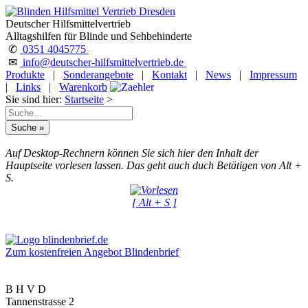
Deutscher Hilfsmittelvertrieb
Alltagshilfen für Blinde und Sehbehinderte
✆
0351 4045775
✉
info@deutscher-hilfsmittelvertrieb.de
Produkte
|
Sonderangebote
|
Kontakt
|
News
|
Impressum
|
Links
|
Warenkorb
Sie sind hier:
Startseite
>
Auf Desktop-Rechnern können Sie sich hier den Inhalt der
Hauptseite vorlesen lassen. Das geht auch duch Betätigen von Alt +
S.
[ Alt + S ]
Zum kostenfreien Angebot Blindenbrief
B H V D
Tannenstrasse 2