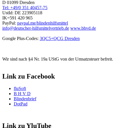
D 01099 Dresden
Tel: +49/0 351 40457-75
UstId:
DE 223905118
IK=591 420 965
PayPal:
paypal.me/blindenhilfsmittel
info@deutscher-hilfsmittelvertrieb.de
www.bhvd.de
Google Plus-Codes:
3QC5+QCG Dresden
Wir sind nach §4 Nr. 19a UStG von der Umsatzsteuer befreit.
Link zu Facebook
fluSoft
B H V D
Blindenbrief
DotPad
Link zu YluTube