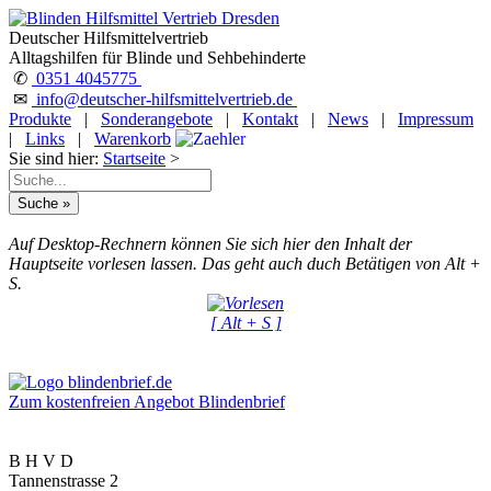
Deutscher Hilfsmittelvertrieb
Alltagshilfen für Blinde und Sehbehinderte
✆
0351 4045775
✉
info@deutscher-hilfsmittelvertrieb.de
Produkte
|
Sonderangebote
|
Kontakt
|
News
|
Impressum
|
Links
|
Warenkorb
Sie sind hier:
Startseite
>
Auf Desktop-Rechnern können Sie sich hier den Inhalt der
Hauptseite vorlesen lassen. Das geht auch duch Betätigen von Alt +
S.
[ Alt + S ]
Zum kostenfreien Angebot Blindenbrief
B H V D
Tannenstrasse 2