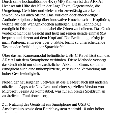
Durch seine hochauflösende 4K (8MP) Kamera ist das ARx AI
Headset mit Hilfe der KI in der Lage Texte, Gegenstände, die
Umgebung, Gesichter und vieles mehr zuverlässig zu erkennen,
sowohl on- als auch offline. Das Vorlesen oder anderweitige
Audiodeskription erfolgt über innovative Knochenschall-Kopfhörer,
welche auf den Wangenknochen aufliegen. Diese Technologie
ermöglicht Diskretion, ohne dabei die Ohren zu isolieren. Das Gerät
verdeckt nicht das Gesicht und liegt mit seinen gerade einmal 95g
bequem und dezent auf dem Kopf auf. Die Bedienung erfolgt je
nach Präferenz entweder über 5 taktile, leicht zu unterscheidende
Tasten oder freihändig per Sprachbefehl.
Über das am Kameramodul befindliche USB-C Kabel lässt sich das
ARx AI mit dem Smartphone verbinden. Diese Methode versorgt
das Gerät nicht nur ohne zusätzlichen Akku mit Strom, sondern
ermöglicht auch eine unkomplizierte, verlässliche Verbindung mit
hoher Geschwindigkeit.
Neben der hauseigenen Software ist das Headset auch mit anderen
nützlichen Apps wie NaviLens und einer speziellen Version von
Microsoft Seeing AI kompatibel, was für ein breites Spektrum an
zusätzlichen Funktionen sorgt.
Zur Nutzung des Geräts ist ein Smartphone mit USB-C
Anschschluss sowie dem Betriebssystem Android 10 oder höher