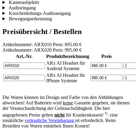
Kameraobjektiv
Audioeingang
Knochenleitungs-Audioausgang
Bewegungserkennung
Preisübersicht / Bestellen
Artikelnummer: ARX010 Preis: 895.00 €
Artikelnummer: ARX020 Preis: 995.00 €
Art.-Nr.
Produktbezeichnung
Preis
ARx AI Headset für
Android Systeme
ARx AI Headset für
IPhone Systeme
Die Waren können im Design und Farbe von den Abbildungen
abweichen! Auf Batterien wird
keine
Garantie gegeben, sie dienen
der Veranschaulichung der Gebrauchsfähigkeit. Die hier
V
angegebenen Preise gelten
nicht
für Krankenkassen!
: eine
zusätzliche
vertragliche Vereinbarung
ist erforderlich. Beim
Bestellen von Waren entstehen Ihnen Kosten!