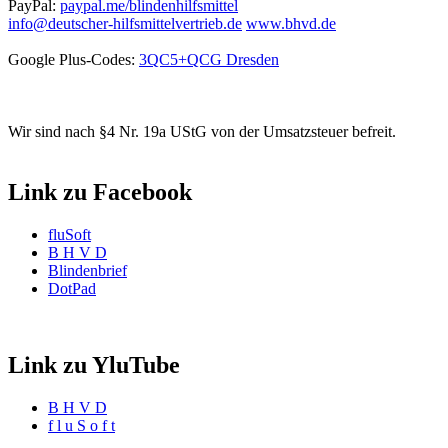
PayPal:
paypal.me/blindenhilfsmittel
info@deutscher-hilfsmittelvertrieb.de
www.bhvd.de
Google Plus-Codes:
3QC5+QCG Dresden
Wir sind nach §4 Nr. 19a UStG von der Umsatzsteuer befreit.
Link zu Facebook
fluSoft
B H V D
Blindenbrief
DotPad
Link zu YluTube
B H V D
f l u S o f t