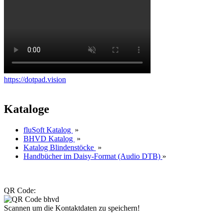
https://dotpad.vision
Kataloge
fluSoft Katalog
»
BHVD Katalog
»
Katalog Blindenstöcke
»
Handbücher im Daisy-Format (Audio DTB)
»
QR Code:
Scannen um die Kontaktdaten zu speichern!