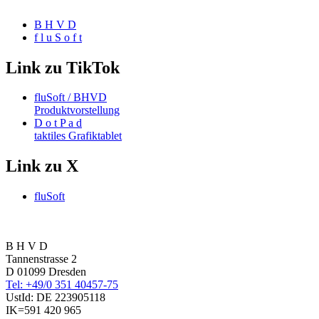
B H V D
f l u S o f t
Link zu TikTok
fluSoft / BHVD
Produktvorstellung
D o t P a d
taktiles Grafiktablet
Link zu X
fluSoft
B H V D
Tannenstrasse 2
D 01099 Dresden
Tel: +49/0 351 40457-75
UstId:
DE 223905118
IK=591 420 965