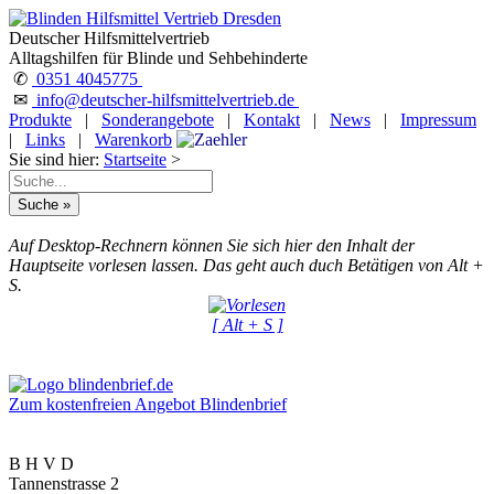
Deutscher Hilfsmittelvertrieb
Alltagshilfen für Blinde und Sehbehinderte
✆
0351 4045775
✉
info@deutscher-hilfsmittelvertrieb.de
Produkte
|
Sonderangebote
|
Kontakt
|
News
|
Impressum
|
Links
|
Warenkorb
Sie sind hier:
Startseite
>
Auf Desktop-Rechnern können Sie sich hier den Inhalt der
Hauptseite vorlesen lassen. Das geht auch duch Betätigen von Alt +
S.
[ Alt + S ]
Zum kostenfreien Angebot Blindenbrief
B H V D
Tannenstrasse 2