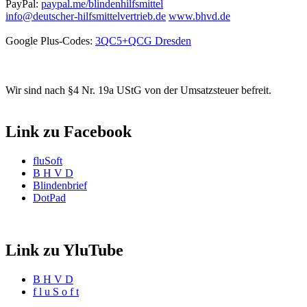
PayPal:
paypal.me/blindenhilfsmittel
info@deutscher-hilfsmittelvertrieb.de
www.bhvd.de
Google Plus-Codes:
3QC5+QCG Dresden
Wir sind nach §4 Nr. 19a UStG von der Umsatzsteuer befreit.
Link zu Facebook
fluSoft
B H V D
Blindenbrief
DotPad
Link zu YluTube
B H V D
f l u S o f t