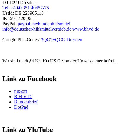
D 01099 Dresden
Tel: +49/0 351 40457-75
UstId:
DE 223905118
IK=591 420 965
PayPal:
paypal.me/blindenhilfsmittel
info@deutscher-hilfsmittelvertrieb.de
www.bhvd.de
Google Plus-Codes:
3QC5+QCG Dresden
Wir sind nach §4 Nr. 19a UStG von der Umsatzsteuer befreit.
Link zu Facebook
fluSoft
B H V D
Blindenbrief
DotPad
Link zu YluTube