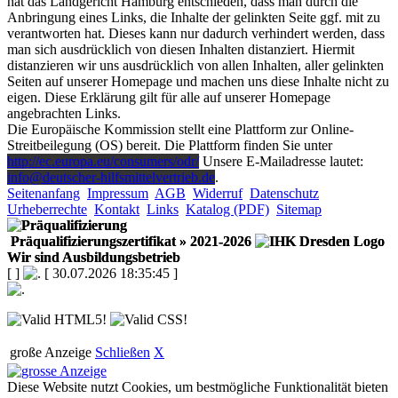
hat das Landgericht Hamburg entschieden, dass man durch die
Anbringung eines Links, die Inhalte der gelinkten Seite ggf. mit zu
verantworten hat. Dieses kann nur dadurch verhindert werden, dass
man sich ausdrücklich von diesen Inhalten distanziert. Hiermit
distanzieren wir uns ausdrücklich von allen Inhalten, aller gelinkten
Seiten auf unserer Homepage und machen uns diese Inhalte nicht zu
eigen. Diese Erklärung gilt für alle auf unserer Homepage
angebrachten Links.
Die Europäische Kommission stellt eine Plattform zur Online-
Streitbeilegung (OS) bereit. Die Plattform finden Sie unter
http://ec.europa.eu/consumers/odr/
Unsere E-Mailadresse lautet:
info@deutscher-hilfsmittelvertrieb.de
.
Seitenanfang
Impressum
AGB
Widerruf
Datenschutz
Urheberrechte
Kontakt
Links
Katalog (PDF)
Sitemap
Präqualifizierungszertifikat
» 2021-2026
Wir sind Ausbildungsbetrieb
[
]
[ 30.07.2026 18:35:45 ]
große Anzeige
Schließen
X
Diese Website nutzt Cookies, um bestmögliche Funktionalität bieten