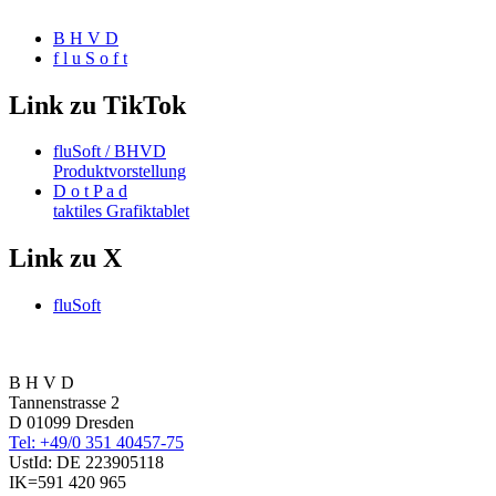
B H V D
f l u S o f t
Link zu TikTok
fluSoft / BHVD
Produktvorstellung
D o t P a d
taktiles Grafiktablet
Link zu X
fluSoft
B H V D
Tannenstrasse 2
D 01099 Dresden
Tel: +49/0 351 40457-75
UstId:
DE 223905118
IK=591 420 965