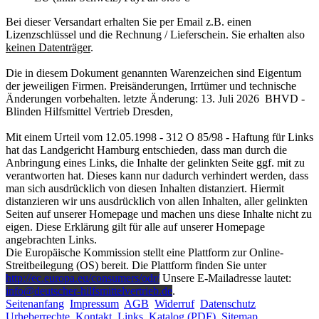
Bei dieser Versandart erhalten Sie per Email z.B. einen
Lizenzschlüssel und die Rechnung / Lieferschein. Sie erhalten also
keinen Datenträger
.
Die in diesem Dokument genannten Warenzeichen sind Eigentum
der jeweiligen Firmen. Preisänderungen, Irrtümer und technische
Änderungen vorbehalten. letzte Änderung: 13. Juli 2026 BHVD -
Blinden Hilfsmittel Vertrieb Dresden,
Mit einem Urteil vom 12.05.1998 - 312 O 85/98 - Haftung für Links
hat das Landgericht Hamburg entschieden, dass man durch die
Anbringung eines Links, die Inhalte der gelinkten Seite ggf. mit zu
verantworten hat. Dieses kann nur dadurch verhindert werden, dass
man sich ausdrücklich von diesen Inhalten distanziert. Hiermit
distanzieren wir uns ausdrücklich von allen Inhalten, aller gelinkten
Seiten auf unserer Homepage und machen uns diese Inhalte nicht zu
eigen. Diese Erklärung gilt für alle auf unserer Homepage
angebrachten Links.
Die Europäische Kommission stellt eine Plattform zur Online-
Streitbeilegung (OS) bereit. Die Plattform finden Sie unter
http://ec.europa.eu/consumers/odr/
Unsere E-Mailadresse lautet:
info@deutscher-hilfsmittelvertrieb.de
.
Seitenanfang
Impressum
AGB
Widerruf
Datenschutz
Urheberrechte
Kontakt
Links
Katalog (PDF)
Sitemap