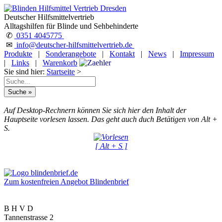
Deutscher Hilfsmittelvertrieb
Alltagshilfen für Blinde und Sehbehinderte
✆
0351 4045775
✉
info@deutscher-hilfsmittelvertrieb.de
Produkte
|
Sonderangebote
|
Kontakt
|
News
|
Impressum
|
Links
|
Warenkorb
Sie sind hier:
Startseite
>
Auf Desktop-Rechnern können Sie sich hier den Inhalt der
Hauptseite vorlesen lassen. Das geht auch duch Betätigen von Alt +
S.
[ Alt + S ]
Zum kostenfreien Angebot Blindenbrief
B H V D
Tannenstrasse 2