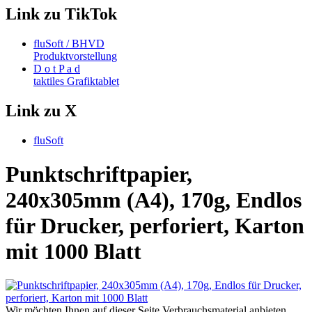
Link zu TikTok
fluSoft / BHVD
Produktvorstellung
D o t P a d
taktiles Grafiktablet
Link zu X
fluSoft
Punktschriftpapier,
240x305mm (A4), 170g, Endlos
für Drucker, perforiert, Karton
mit 1000 Blatt
Wir möchten Ihnen auf dieser Seite Verbrauchsmaterial anbieten,