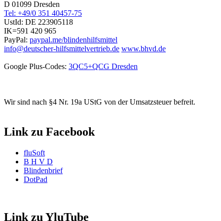
D 01099 Dresden
Tel: +49/0 351 40457-75
UstId:
DE 223905118
IK=591 420 965
PayPal:
paypal.me/blindenhilfsmittel
info@deutscher-hilfsmittelvertrieb.de
www.bhvd.de
Google Plus-Codes:
3QC5+QCG Dresden
Wir sind nach §4 Nr. 19a UStG von der Umsatzsteuer befreit.
Link zu Facebook
fluSoft
B H V D
Blindenbrief
DotPad
Link zu YluTube