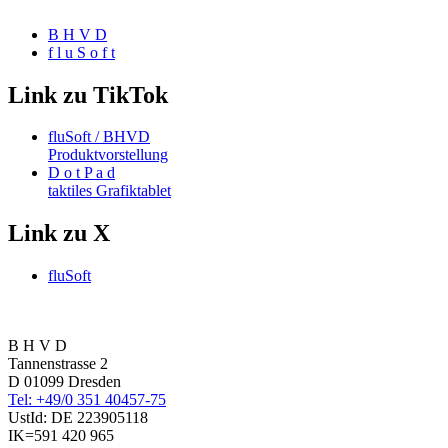
B H V D
f l u S o f t
Link zu TikTok
fluSoft / BHVD
Produktvorstellung
D o t P a d
taktiles Grafiktablet
Link zu X
fluSoft
B H V D
Tannenstrasse 2
D 01099 Dresden
Tel: +49/0 351 40457-75
UstId:
DE 223905118
IK=591 420 965