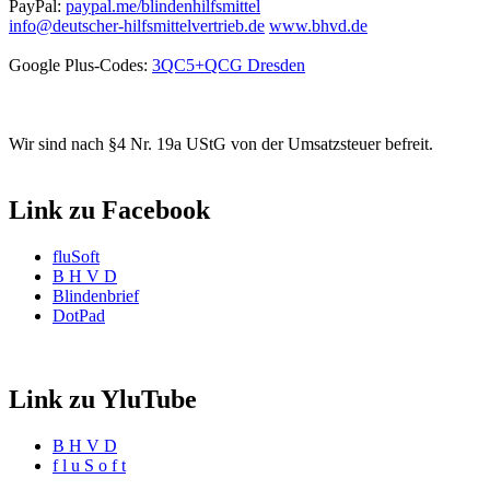
PayPal:
paypal.me/blindenhilfsmittel
info@deutscher-hilfsmittelvertrieb.de
www.bhvd.de
Google Plus-Codes:
3QC5+QCG Dresden
Wir sind nach §4 Nr. 19a UStG von der Umsatzsteuer befreit.
Link zu Facebook
fluSoft
B H V D
Blindenbrief
DotPad
Link zu YluTube
B H V D
f l u S o f t