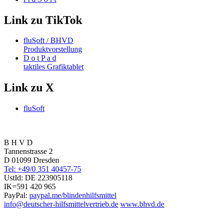
Link zu TikTok
fluSoft / BHVD
Produktvorstellung
D o t P a d
taktiles Grafiktablet
Link zu X
fluSoft
B H V D
Tannenstrasse 2
D 01099 Dresden
Tel: +49/0 351 40457-75
UstId:
DE 223905118
IK=591 420 965
PayPal:
paypal.me/blindenhilfsmittel
info@deutscher-hilfsmittelvertrieb.de
www.bhvd.de