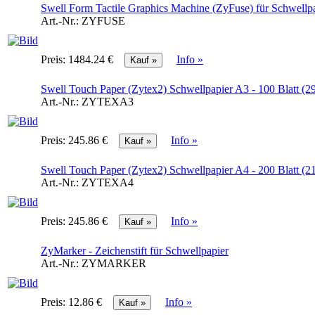
Swell Form Tactile Graphics Machine (ZyFuse) für Schwellp
Art.-Nr.:
ZYFUSE
Preis:
1484.24 €
Info »
Swell Touch Paper (Zytex2) Schwellpapier A3 - 100 Blatt (
Art.-Nr.:
ZYTEXA3
Preis:
245.86 €
Info »
Swell Touch Paper (Zytex2) Schwellpapier A4 - 200 Blatt (
Art.-Nr.:
ZYTEXA4
Preis:
245.86 €
Info »
ZyMarker - Zeichenstift für Schwellpapier
Art.-Nr.:
ZYMARKER
Preis:
12.86 €
Info »