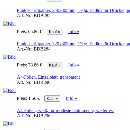
Punktschriftpapier, 240x305mm, 170g, Endlos für Drucker, per
Art.-Nr.:
BDB282
Preis:
65.86 €
Info »
Punktschriftpapier, 320x305mm, 170g, Endlos für Drucker, per
Art.-Nr.:
BDB284
Preis:
78.86 €
Info »
A4-Folien, Einzelblatt, transparent
Art.-Nr.:
BDB290
Preis:
1.56 €
Info »
A4-Folien, weiß, für reißfeste Dokumente, wetterfest
Art.-Nr.:
BDB296