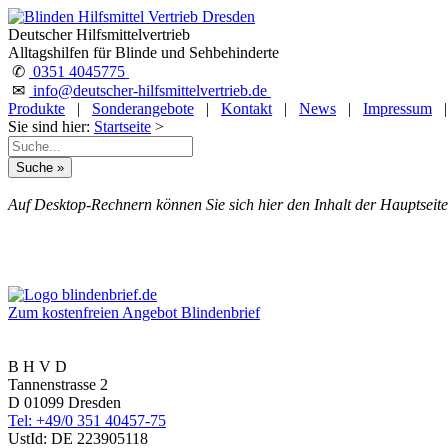
Deutscher Hilfsmittelvertrieb
Alltagshilfen für Blinde und Sehbehinderte
✆
0351 4045775
✉
info@deutscher-hilfsmittelvertrieb.de
Produkte
|
Sonderangebote
|
Kontakt
|
News
|
Impressum
Sie sind hier:
Startseite
>
Auf Desktop-Rechnern können Sie sich hier den Inhalt der Hauptseite
Zum kostenfreien Angebot Blindenbrief
B H V D
Tannenstrasse 2
D 01099 Dresden
Tel: +49/0 351 40457-75
UstId:
DE 223905118