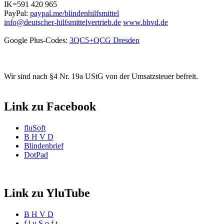
IK=591 420 965
PayPal:
paypal.me/blindenhilfsmittel
info@deutscher-hilfsmittelvertrieb.de
www.bhvd.de
Google Plus-Codes:
3QC5+QCG Dresden
Wir sind nach §4 Nr. 19a UStG von der Umsatzsteuer befreit.
Link zu Facebook
fluSoft
B H V D
Blindenbrief
DotPad
Link zu YluTube
B H V D
f l u S o f t