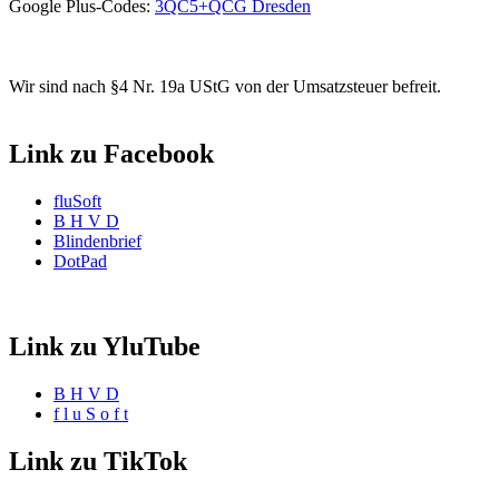
Google Plus-Codes:
3QC5+QCG Dresden
Wir sind nach §4 Nr. 19a UStG von der Umsatzsteuer befreit.
Link zu Facebook
fluSoft
B H V D
Blindenbrief
DotPad
Link zu YluTube
B H V D
f l u S o f t
Link zu TikTok