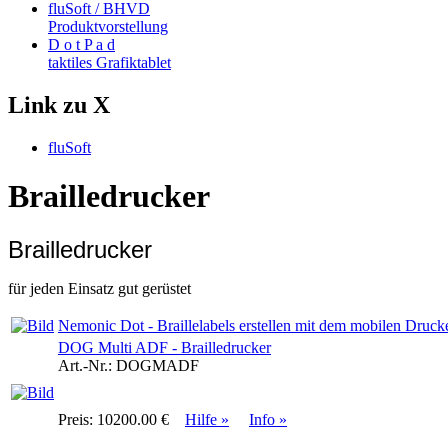
fluSoft / BHVD
Produktvorstellung
D o t P a d
taktiles Grafiktablet
Link zu X
fluSoft
Brailledrucker
Brailledrucker
für jeden Einsatz gut gerüstet
Nemonic Dot - Braillelabels erstellen mit dem mobilen Druck
DOG Multi ADF - Brailledrucker
Art.-Nr.:
DOGMADF
Preis:
10200.00 €
Hilfe »
Info »