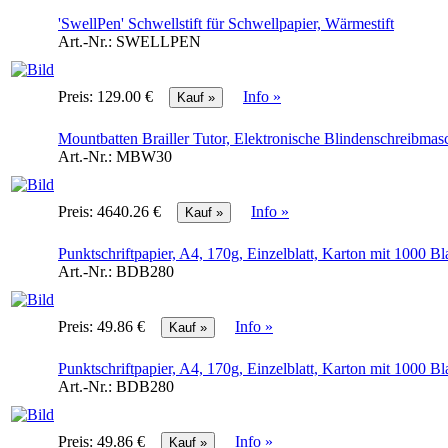
'SwellPen' Schwellstift für Schwellpapier, Wärmestift
Art.-Nr.:
SWELLPEN
Preis:
129.00 €
Info »
Mountbatten Brailler Tutor, Elektronische Blindenschreibmas
Art.-Nr.:
MBW30
Preis:
4640.26 €
Info »
Punktschriftpapier, A4, 170g, Einzelblatt, Karton mit 1000 Bla
Art.-Nr.:
BDB280
Preis:
49.86 €
Info »
Punktschriftpapier, A4, 170g, Einzelblatt, Karton mit 1000 Bla
Art.-Nr.:
BDB280
Preis:
49.86 €
Info »